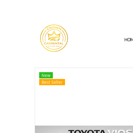
HO
New
Best Seller